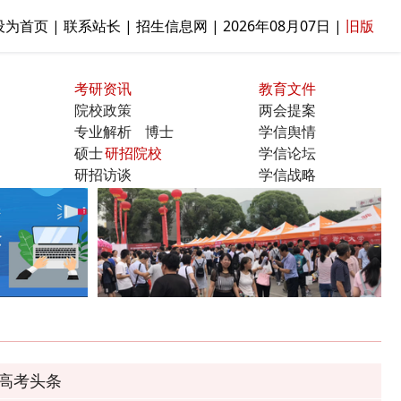
设为首页 | 联系站长 | 招生信息网 |
2026年08月07日
|
旧版
考研资讯
教育文件
院校政策
两会提案
专业解析
博士
学信舆情
硕士
研招院校
学信论坛
研招访谈
学信战略
曝光台
高考头条