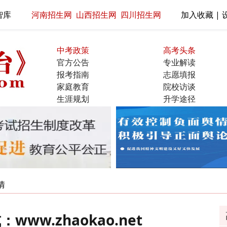
智库
河南招生网
山西招生网
四川招生网
加入收藏 | 
中考政策
高考头条
官方公告
专业解读
报考指南
志愿填报
家庭教育
院校访谈
生涯规划
升学途径
名校展示
直通大学
情
ww.zhaokao.net