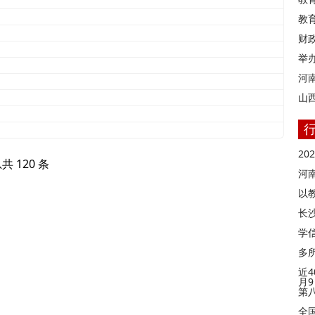
教
财
举
河
山
2
总共 120 条
河
以
长
学信
多
近4
月
第
全