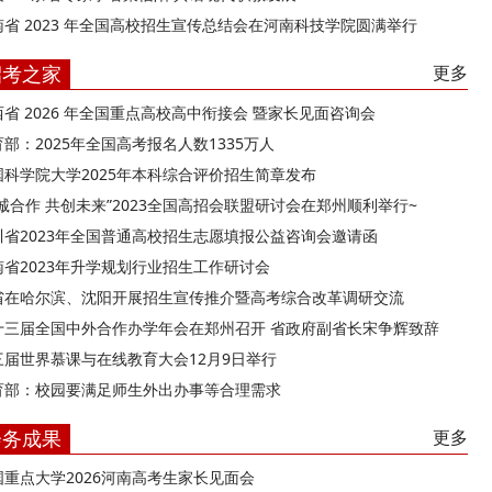
南省 2023 年全国高校招生宣传总结会在河南科技学院圆满举行
招考之家
更多
西省 2026 年全国重点高校高中衔接会 暨家长见面咨询会
部：2025年全国高考报名人数1335万人
国科学院大学2025年本科综合评价招生简章发布
精诚合作 共创未来”2023全国高招会联盟研讨会在郑州顺利举行~
川省2023年全国普通高校招生志愿填报公益咨询会邀请函
南省2023年升学规划行业招生工作研讨会
省在哈尔滨、沈阳开展招生宣传推介暨高考综合改革调研交流
十三届全国中外合作办学年会在郑州召开 省政府副省长宋争辉致辞
三届世界慕课与在线教育大会12月9日举行
育部：校园要满足师生外出办事等合理需求
会务成果
更多
国重点大学2026河南高考生家长见面会