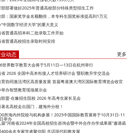
育部部署做好2025年普通高校部分特殊类型招生工作
政部：国家奖学金名额翻倍，本专科生国奖标准提高到1万元
办“中国数字经济大学”的重大意义
南省普通高招本科二批录取工作开始
西省普通高校招生录取时间安排
行业动态
更多
026世界数字教育大会将于5月11日—13日在杭州举行
南省 2026 全国中高本衔接人才培养研讨会 暨职教升学交流会
教育协同激活湾区高质量发展 首届粤港澳大湾区国际教育博览会收官
沙举办智慧教育现场展示会
联盟·在豫招生院校 2026 年高考生家长见会
所著名高校走出国门，建海外分校！
00所海内外院校与机构参展！2025中国国际教育展将于10月31日-11
9日举办
八届“河南省2024年全国高校招生咨询会暨中外合作办学成果展”邀请函
国400余名专家学者聚信阳 共话现代职教发展