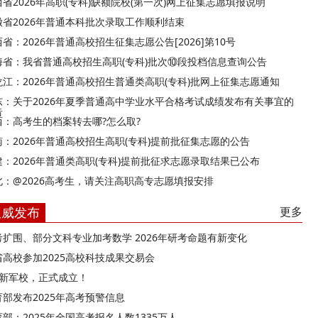
西省2026年高职(专科)缺额院校(第一次)网上征集志愿填报说明
徽省2026年普通本科批次录取工作顺利结束
省：2026年普通高校招生征集志愿公告[2026]第10号
海省：我省普通高校招生高职(专科)批次⑩段投档信息查询公告
龙江：2026年普通高校招生普通类高职(专科)批网上征集志愿通知
东：关于2026年夏季普通高中学业水平合格考试成绩发布有关事宜的
告
西：高考生的档案转去哪?怎么取?
南：2026年普通高校招生高职(专科)提前批征集志愿的公告
建：2026年普通类高职(专科)提前批征求志愿录取结果已公布
北：@2026高考生，请关注高职高专志愿填报安排
权威发布
更多
考扩围、部分文科专业加考数学 2026年研考命题有新变化
省高校参加2025高校科技成果交易会
所新军校，正式成立！
育部发布2025年高考预警信息
部：2025年全国高考报名人数1335万人