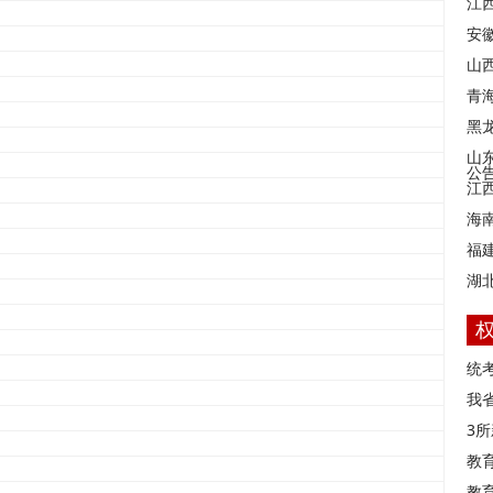
江
安
山西
青
黑
山
公
江
海
福
湖
统
我
3
教
教育