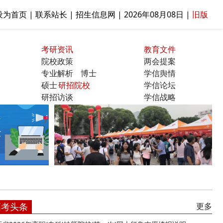
设为首页 | 联系站长 | 招生信息网 |
2026年08月08日
|
旧版
考研资讯
教育文件
院校政策
两会提案
专业解析
博士
学信舆情
硕士
研招院校
学信论坛
研招访谈
学信战略
曝光台
高考头条
更多