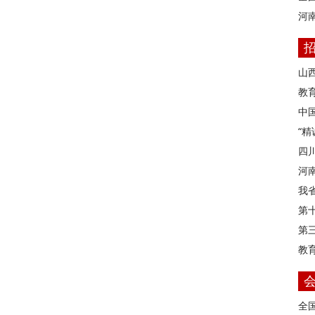
河
山
教育
中
“
四
河
我
第
第
教
全