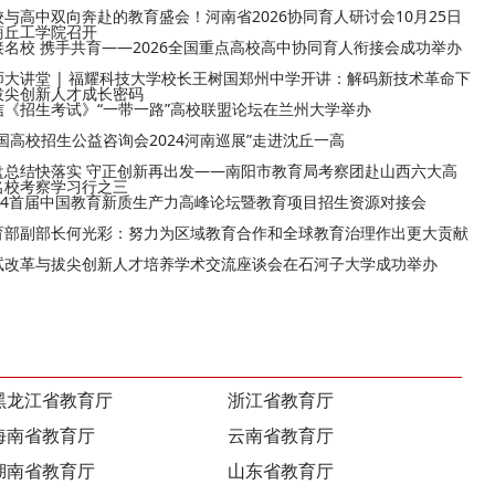
校与高中双向奔赴的教育盛会！河南省2026协同育人研讨会10月25日
商丘工学院召开
接名校 携手共育——2026全国重点高校高中协同育人衔接会成功举办
师大讲堂 | 福耀科技大学校长王树国郑州中学开讲：解码新技术革命下
拔尖创新人才成长密码
信《招生考试》“一带一路”高校联盟论坛在兰州大学举办
全国高校招生公益咨询会2024河南巡展”走进沈丘一高
盘总结快落实 守正创新再出发——南阳市教育局考察团赴山西六大高
名校考察学习行之三
024首届中国教育新质生产力高峰论坛暨教育项目招生资源对接会
育部副部长何光彩：努力为区域教育合作和全球教育治理作出更大贡献
试改革与拔尖创新人才培养学术交流座谈会在石河子大学成功举办
黑龙江省教育厅
浙江省教育厅
海南省教育厅
云南省教育厅
湖南省教育厅
山东省教育厅