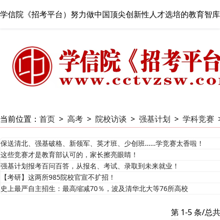
学信院《招考平台）努力做中国顶尖创新性人才选培的教育智库
当前位置：
首页
>
高考
>
院校访谈
>
强基计划
>
学科竞赛
保送清北、强基破格、新领军、英才班、少创班……学竞赛太香啦！
这些竞赛才是教育部认可的，家长擦亮眼睛！
强基计划报考百问百答，从报名、考试、录取到未来就业！
【考研】这两所985院校官宣不扩招！
史上最严自主招生：最高缩减70％，波及清华北大等76所高校
第 1-5 条/总共