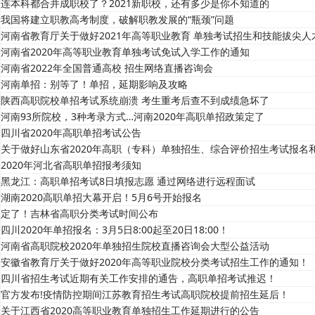
连本科都合并成职校了？2021新职校，还有多少是你不知道的
我国将建立职教高考制度，破解职教发展的“瓶颈”问题
河南省教育厅关于做好2021年高等职业教育 单独考试招生和技能拔尖
河南省2020年高等职业教育单独考试免试入学工作的通知
河南省2022年全国普通高校 招生网络直播咨询会
河南单招：别等了！单招，延期影响及攻略
陕西高职院校单招考试系统崩溃 考生重考后查不到成绩急坏了
河南93所院校，3种考录方式…河南2020年高职单招政策定了
四川省2020年高职单招考试公告
关于做好山东省2020年高职（专科）单独招生、综合评价招生考试报名
2020年河北省高职单招报考须知
黑龙江：高职单招考试8日填报志愿 通过网络进行远程面试
湖南2020高职单招大幕开启！5月6号开始报名
定了！吉林省高职分类考试时间公布
四川2020年单招报名：3月5日8:00起至20日18:00！
河南省高职院校2020年单独招生院校直播咨询会大型公益活动
安徽省教育厅关于做好2020年高等职业院校分类考试招生工作的通知！
四川省招生考试近期有关工作安排的通告，高职单招考试推迟！
官方发布!疫情防控期间江苏教育招生考试高职院校提前招生延后！
关于江西省2020高等职业教育单独招生工作延期进行的公告