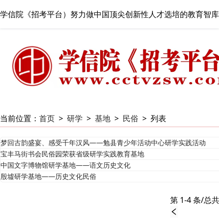
学信院《招考平台）努力做中国顶尖创新性人才选培的教育智库
当前位置：
首页
>
研学
>
基地
>
民俗
>
列表
梦回古韵盛宴、感受千年汉风——勉县青少年活动中心研学实践活动
宝丰马街书会民俗园荣获省级研学实践教育基地
中国文字博物馆研学基地——语文历史文化
殷墟研学基地——历史文化民俗
第 1-4 条/总共