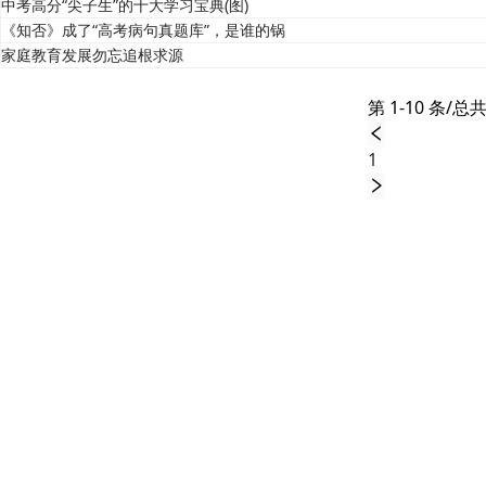
中考高分“尖子生”的十大学习宝典(图)
《知否》成了“高考病句真题库”，是谁的锅
家庭教育发展勿忘追根求源
第 1-10 条/总共
1