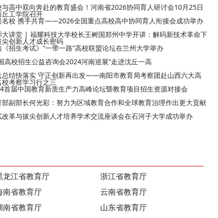
校与高中双向奔赴的教育盛会！河南省2026协同育人研讨会10月25日
商丘工学院召开
接名校 携手共育——2026全国重点高校高中协同育人衔接会成功举办
师大讲堂 | 福耀科技大学校长王树国郑州中学开讲：解码新技术革命下
拔尖创新人才成长密码
信《招生考试》“一带一路”高校联盟论坛在兰州大学举办
全国高校招生公益咨询会2024河南巡展”走进沈丘一高
盘总结快落实 守正创新再出发——南阳市教育局考察团赴山西六大高
名校考察学习行之三
024首届中国教育新质生产力高峰论坛暨教育项目招生资源对接会
育部副部长何光彩：努力为区域教育合作和全球教育治理作出更大贡献
试改革与拔尖创新人才培养学术交流座谈会在石河子大学成功举办
黑龙江省教育厅
浙江省教育厅
海南省教育厅
云南省教育厅
湖南省教育厅
山东省教育厅