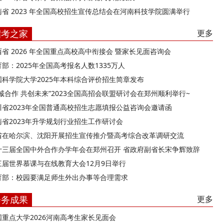
南省 2023 年全国高校招生宣传总结会在河南科技学院圆满举行
招考之家
更多
西省 2026 年全国重点高校高中衔接会 暨家长见面咨询会
部：2025年全国高考报名人数1335万人
国科学院大学2025年本科综合评价招生简章发布
精诚合作 共创未来”2023全国高招会联盟研讨会在郑州顺利举行~
川省2023年全国普通高校招生志愿填报公益咨询会邀请函
南省2023年升学规划行业招生工作研讨会
省在哈尔滨、沈阳开展招生宣传推介暨高考综合改革调研交流
十三届全国中外合作办学年会在郑州召开 省政府副省长宋争辉致辞
三届世界慕课与在线教育大会12月9日举行
育部：校园要满足师生外出办事等合理需求
会务成果
更多
国重点大学2026河南高考生家长见面会