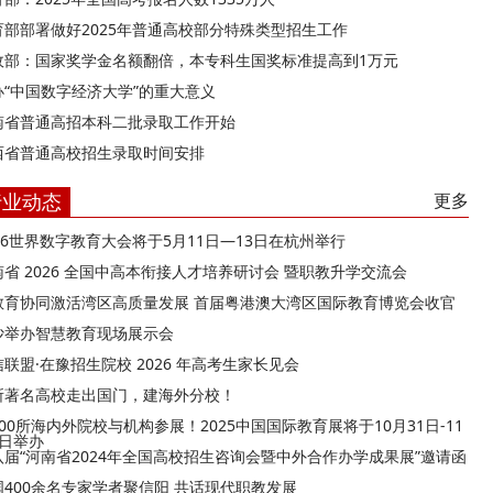
育部部署做好2025年普通高校部分特殊类型招生工作
政部：国家奖学金名额翻倍，本专科生国奖标准提高到1万元
办“中国数字经济大学”的重大意义
南省普通高招本科二批录取工作开始
西省普通高校招生录取时间安排
行业动态
更多
026世界数字教育大会将于5月11日—13日在杭州举行
南省 2026 全国中高本衔接人才培养研讨会 暨职教升学交流会
教育协同激活湾区高质量发展 首届粤港澳大湾区国际教育博览会收官
沙举办智慧教育现场展示会
联盟·在豫招生院校 2026 年高考生家长见会
所著名高校走出国门，建海外分校！
00所海内外院校与机构参展！2025中国国际教育展将于10月31日-11
9日举办
八届“河南省2024年全国高校招生咨询会暨中外合作办学成果展”邀请函
国400余名专家学者聚信阳 共话现代职教发展