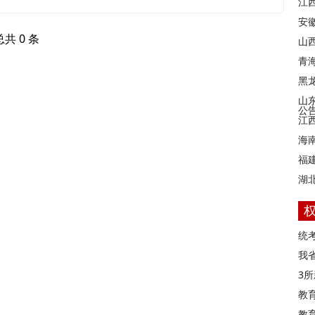
江
安
总共 0 条
山西
青
黑
山
公
江
海
福
湖
统
我
3
教
教育