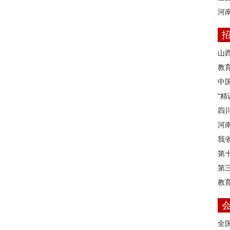
河
山
教育
中
“
四
河
我
第
第
教
全