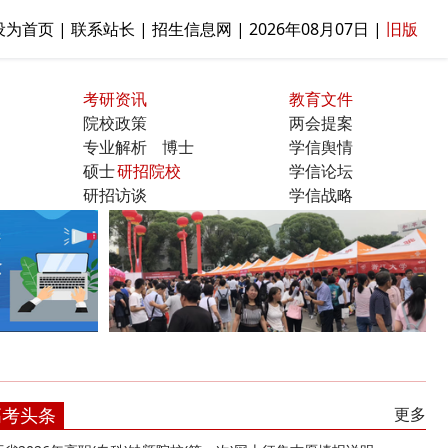
设为首页 | 联系站长 | 招生信息网 |
2026年08月07日
|
旧版
考研资讯
教育文件
院校政策
两会提案
专业解析
博士
学信舆情
硕士
研招院校
学信论坛
研招访谈
学信战略
曝光台
高考头条
更多