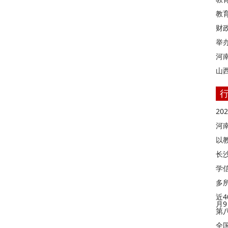
教
财
举
河
山
2
河
以
长
学信
多
近4
月
第
全