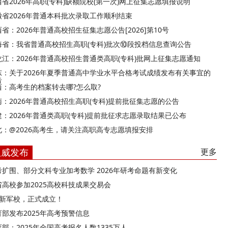
西省2026年高职(专科)缺额院校(第一次)网上征集志愿填报说明
徽省2026年普通本科批次录取工作顺利结束
省：2026年普通高校招生征集志愿公告[2026]第10号
海省：我省普通高校招生高职(专科)批次⑩段投档信息查询公告
龙江：2026年普通高校招生普通类高职(专科)批网上征集志愿通知
东：关于2026年夏季普通高中学业水平合格考试成绩发布有关事宜的
告
西：高考生的档案转去哪?怎么取?
南：2026年普通高校招生高职(专科)提前批征集志愿的公告
建：2026年普通类高职(专科)提前批征求志愿录取结果已公布
北：@2026高考生，请关注高职高专志愿填报安排
权威发布
更多
考扩围、部分文科专业加考数学 2026年研考命题有新变化
省高校参加2025高校科技成果交易会
所新军校，正式成立！
育部发布2025年高考预警信息
部：2025年全国高考报名人数1335万人