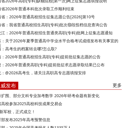
西省2026年高职(专科)缺额院校(第一次)网上征集志愿填报说明
徽省2026年普通本科批次录取工作顺利结束
省：2026年普通高校招生征集志愿公告[2026]第10号
海省：我省普通高校招生高职(专科)批次⑩段投档信息查询公告
龙江：2026年普通高校招生普通类高职(专科)批网上征集志愿通知
东：关于2026年夏季普通高中学业水平合格考试成绩发布有关事宜的
告
西：高考生的档案转去哪?怎么取?
南：2026年普通高校招生高职(专科)提前批征集志愿的公告
建：2026年普通类高职(专科)提前批征求志愿录取结果已公布
北：@2026高考生，请关注高职高专志愿填报安排
权威发布
更多
考扩围、部分文科专业加考数学 2026年研考命题有新变化
省高校参加2025高校科技成果交易会
所新军校，正式成立！
育部发布2025年高考预警信息
部：2025年全国高考报名人数1335万人