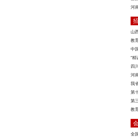
河
山
教育
中
“
四
河
我
第
第
教
全