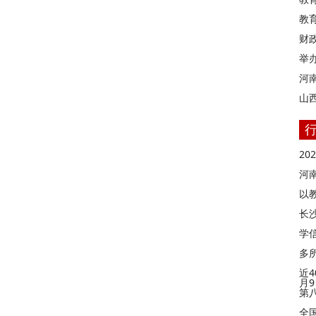
教
财
举
河
山
2
河
以
长
学信
多
近4
月
第
全