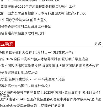
育部部署做好2025年普通高校部分特殊类型招生工作
政部：国家奖学金名额翻倍，本专科生国奖标准提高到1万元
办“中国数字经济大学”的重大意义
南省普通高招本科二批录取工作开始
西省普通高校招生录取时间安排
行业动态
更多
026世界数字教育大会将于5月11日—13日在杭州举行
南省 2026 全国中高本衔接人才培养研讨会 暨职教升学交流会
教育协同激活湾区高质量发展 首届粤港澳大湾区国际教育博览会收官
沙举办智慧教育现场展示会
联盟·在豫招生院校 2026 年高考生家长见会
所著名高校走出国门，建海外分校！
00所海内外院校与机构参展！2025中国国际教育展将于10月31日-11
9日举办
八届“河南省2024年全国高校招生咨询会暨中外合作办学成果展”邀请函
国400余名专家学者聚信阳 共话现代职教发展