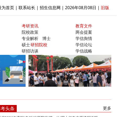
设为首页 | 联系站长 | 招生信息网 |
2026年08月08日
|
旧版
考研资讯
教育文件
院校政策
两会提案
专业解析
博士
学信舆情
硕士
研招院校
学信论坛
研招访谈
学信战略
曝光台
高考头条
更多