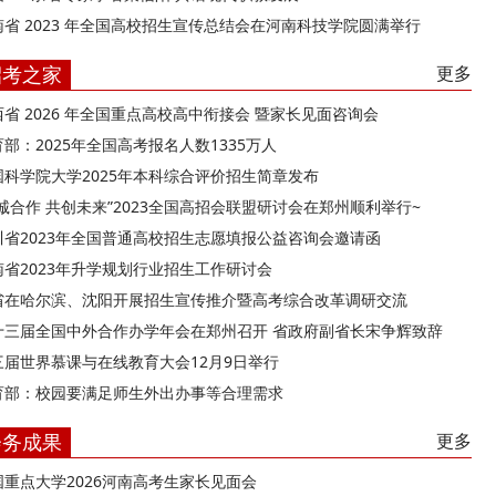
南省 2023 年全国高校招生宣传总结会在河南科技学院圆满举行
招考之家
更多
西省 2026 年全国重点高校高中衔接会 暨家长见面咨询会
部：2025年全国高考报名人数1335万人
国科学院大学2025年本科综合评价招生简章发布
精诚合作 共创未来”2023全国高招会联盟研讨会在郑州顺利举行~
川省2023年全国普通高校招生志愿填报公益咨询会邀请函
南省2023年升学规划行业招生工作研讨会
省在哈尔滨、沈阳开展招生宣传推介暨高考综合改革调研交流
十三届全国中外合作办学年会在郑州召开 省政府副省长宋争辉致辞
三届世界慕课与在线教育大会12月9日举行
育部：校园要满足师生外出办事等合理需求
会务成果
更多
国重点大学2026河南高考生家长见面会