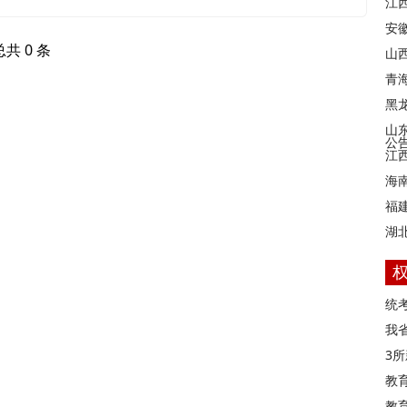
江
安
总共 0 条
山西
青
黑
山
公
江
海
福
湖
统
我
3
教
教育