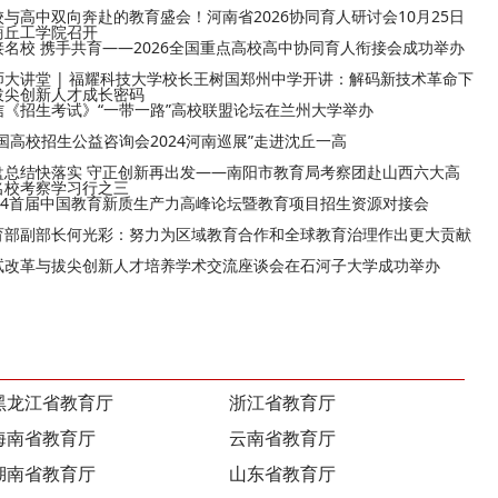
校与高中双向奔赴的教育盛会！河南省2026协同育人研讨会10月25日
商丘工学院召开
接名校 携手共育——2026全国重点高校高中协同育人衔接会成功举办
师大讲堂 | 福耀科技大学校长王树国郑州中学开讲：解码新技术革命下
拔尖创新人才成长密码
信《招生考试》“一带一路”高校联盟论坛在兰州大学举办
全国高校招生公益咨询会2024河南巡展”走进沈丘一高
盘总结快落实 守正创新再出发——南阳市教育局考察团赴山西六大高
名校考察学习行之三
024首届中国教育新质生产力高峰论坛暨教育项目招生资源对接会
育部副部长何光彩：努力为区域教育合作和全球教育治理作出更大贡献
试改革与拔尖创新人才培养学术交流座谈会在石河子大学成功举办
黑龙江省教育厅
浙江省教育厅
海南省教育厅
云南省教育厅
湖南省教育厅
山东省教育厅