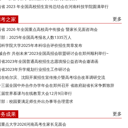
南省 2023 年全国高校招生宣传总结会在河南科技学院圆满举行
招考之家
更多
西省 2026 年全国重点高校高中衔接会 暨家长见面咨询会
部：2025年全国高考报名人数1335万人
国科学院大学2025年本科综合评价招生简章发布
精诚合作 共创未来”2023全国高招会联盟研讨会在郑州顺利举行~
川省2023年全国普通高校招生志愿填报公益咨询会邀请函
南省2023年升学规划行业招生工作研讨会
省在哈尔滨、沈阳开展招生宣传推介暨高考综合改革调研交流
十三届全国中外合作办学年会在郑州召开 省政府副省长宋争辉致辞
三届世界慕课与在线教育大会12月9日举行
育部：校园要满足师生外出办事等合理需求
会务成果
更多
国重点大学2026河南高考生家长见面会