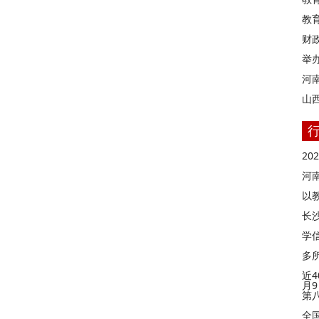
教
财
举
河
山
2
河
以
长
学信
多
近4
月
第
全