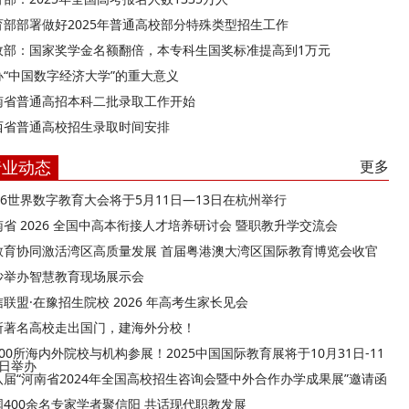
育部部署做好2025年普通高校部分特殊类型招生工作
政部：国家奖学金名额翻倍，本专科生国奖标准提高到1万元
办“中国数字经济大学”的重大意义
南省普通高招本科二批录取工作开始
西省普通高校招生录取时间安排
行业动态
更多
026世界数字教育大会将于5月11日—13日在杭州举行
南省 2026 全国中高本衔接人才培养研讨会 暨职教升学交流会
教育协同激活湾区高质量发展 首届粤港澳大湾区国际教育博览会收官
沙举办智慧教育现场展示会
联盟·在豫招生院校 2026 年高考生家长见会
所著名高校走出国门，建海外分校！
00所海内外院校与机构参展！2025中国国际教育展将于10月31日-11
9日举办
八届“河南省2024年全国高校招生咨询会暨中外合作办学成果展”邀请函
国400余名专家学者聚信阳 共话现代职教发展