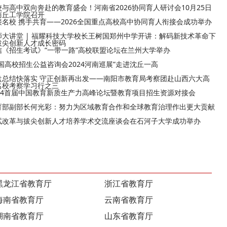
校与高中双向奔赴的教育盛会！河南省2026协同育人研讨会10月25日
商丘工学院召开
接名校 携手共育——2026全国重点高校高中协同育人衔接会成功举办
师大讲堂 | 福耀科技大学校长王树国郑州中学开讲：解码新技术革命下
拔尖创新人才成长密码
信《招生考试》“一带一路”高校联盟论坛在兰州大学举办
全国高校招生公益咨询会2024河南巡展”走进沈丘一高
盘总结快落实 守正创新再出发——南阳市教育局考察团赴山西六大高
名校考察学习行之三
024首届中国教育新质生产力高峰论坛暨教育项目招生资源对接会
育部副部长何光彩：努力为区域教育合作和全球教育治理作出更大贡献
试改革与拔尖创新人才培养学术交流座谈会在石河子大学成功举办
黑龙江省教育厅
浙江省教育厅
海南省教育厅
云南省教育厅
湖南省教育厅
山东省教育厅