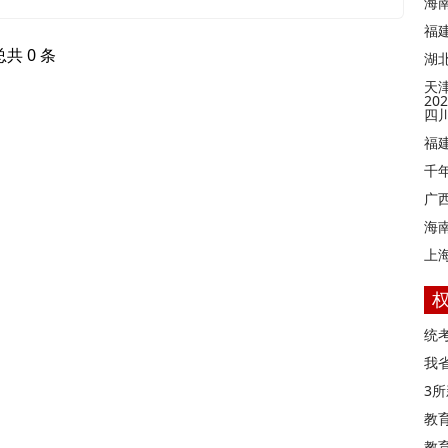
海
福
总共 0 条
湖
天
2
四
福
千
广
海
上
统
我
3
教
教育