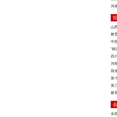
河
山
教育
中
“
四
河
我
第
第
教
全