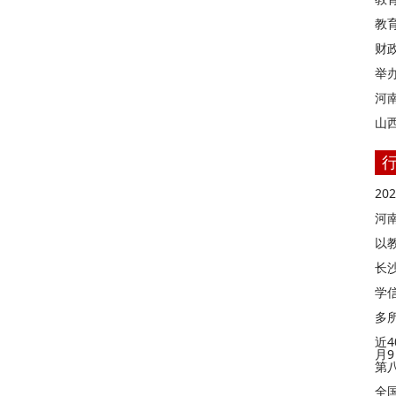
教
财
举
河
山
2
河
以
长
学信
多
近4
月
第
全