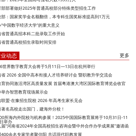
育部部署做好2025年普通高校部分特殊类型招生工作
政部：国家奖学金名额翻倍，本专科生国奖标准提高到1万元
办“中国数字经济大学”的重大意义
南省普通高招本科二批录取工作开始
西省普通高校招生录取时间安排
行业动态
更多
026世界数字教育大会将于5月11日—13日在杭州举行
南省 2026 全国中高本衔接人才培养研讨会 暨职教升学交流会
教育协同激活湾区高质量发展 首届粤港澳大湾区国际教育博览会收官
沙举办智慧教育现场展示会
联盟·在豫招生院校 2026 年高考生家长见会
所著名高校走出国门，建海外分校！
00所海内外院校与机构参展！2025中国国际教育展将于10月31日-11
9日举办
八届“河南省2024年全国高校招生咨询会暨中外合作办学成果展”邀请函
国400余名专家学者聚信阳 共话现代职教发展