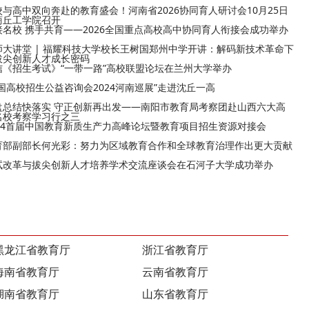
校与高中双向奔赴的教育盛会！河南省2026协同育人研讨会10月25日
商丘工学院召开
接名校 携手共育——2026全国重点高校高中协同育人衔接会成功举办
师大讲堂 | 福耀科技大学校长王树国郑州中学开讲：解码新技术革命下
拔尖创新人才成长密码
信《招生考试》“一带一路”高校联盟论坛在兰州大学举办
全国高校招生公益咨询会2024河南巡展”走进沈丘一高
盘总结快落实 守正创新再出发——南阳市教育局考察团赴山西六大高
名校考察学习行之三
024首届中国教育新质生产力高峰论坛暨教育项目招生资源对接会
育部副部长何光彩：努力为区域教育合作和全球教育治理作出更大贡献
试改革与拔尖创新人才培养学术交流座谈会在石河子大学成功举办
黑龙江省教育厅
浙江省教育厅
海南省教育厅
云南省教育厅
湖南省教育厅
山东省教育厅