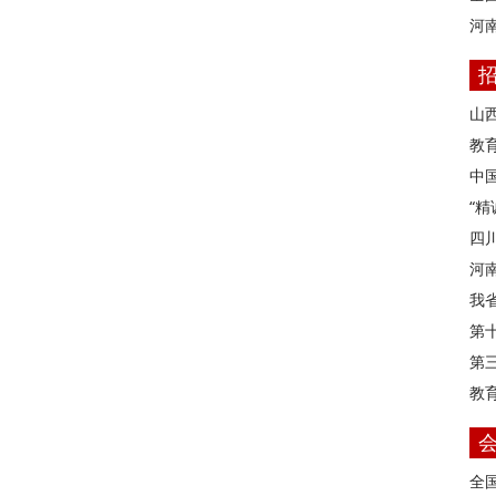
河
山
教育
中
“
四
河
我
第
第
教
全