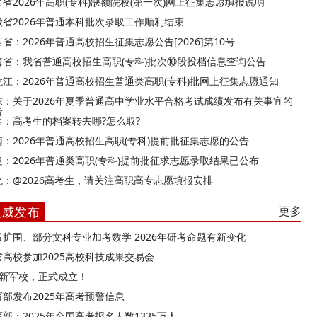
西省2026年高职(专科)缺额院校(第一次)网上征集志愿填报说明
徽省2026年普通本科批次录取工作顺利结束
省：2026年普通高校招生征集志愿公告[2026]第10号
海省：我省普通高校招生高职(专科)批次⑩段投档信息查询公告
龙江：2026年普通高校招生普通类高职(专科)批网上征集志愿通知
东：关于2026年夏季普通高中学业水平合格考试成绩发布有关事宜的
告
西：高考生的档案转去哪?怎么取?
南：2026年普通高校招生高职(专科)提前批征集志愿的公告
建：2026年普通类高职(专科)提前批征求志愿录取结果已公布
北：@2026高考生，请关注高职高专志愿填报安排
权威发布
更多
考扩围、部分文科专业加考数学 2026年研考命题有新变化
省高校参加2025高校科技成果交易会
所新军校，正式成立！
育部发布2025年高考预警信息
部：2025年全国高考报名人数1335万人