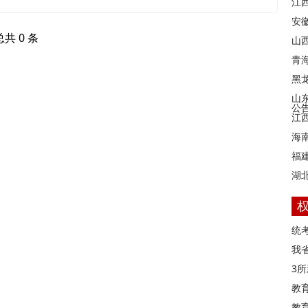
江
安
总共 0 条
山西
青
黑
山
公
江
海
福
湖
统
我
3
教
教育