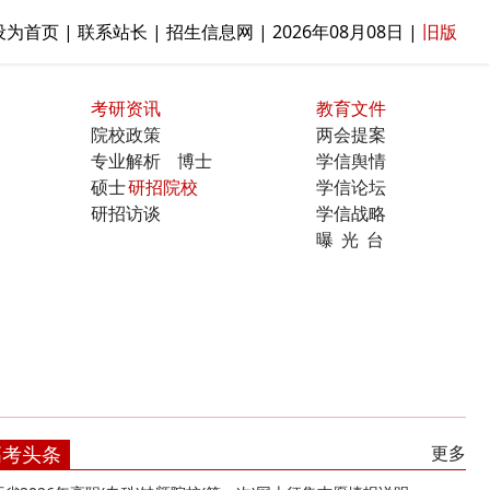
设为首页 | 联系站长 | 招生信息网 |
2026年08月08日
|
旧版
考研资讯
教育文件
院校政策
两会提案
专业解析
博士
学信舆情
硕士
研招院校
学信论坛
研招访谈
学信战略
曝光台
高考头条
更多