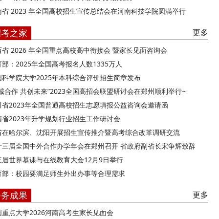
南省 2023 年全国高校招生宣传总结会在河南科技学院圆满举行
招考之家
更多
西省 2026 年全国重点高校高中衔接会 暨家长见面咨询会
部：2025年全国高考报名人数1335万人
国科学院大学2025年本科综合评价招生简章发布
精诚合作 共创未来”2023全国高招会联盟研讨会在郑州顺利举行~
川省2023年全国普通高校招生志愿填报公益咨询会邀请函
南省2023年升学规划行业招生工作研讨会
省在哈尔滨、沈阳开展招生宣传推介暨高考综合改革调研交流
十三届全国中外合作办学年会在郑州召开 省政府副省长宋争辉致辞
三届世界慕课与在线教育大会12月9日举行
育部：校园要满足师生外出办事等合理需求
会务成果
更多
国重点大学2026河南高考生家长见面会