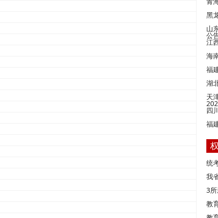
青
黑
山
公
江
海
福
湖
天
2
四
福
统
我
3
教
教育