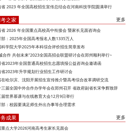
南省 2023 年全国高校招生宣传总结会在河南科技学院圆满举行
招考之家
更多
西省 2026 年全国重点高校高中衔接会 暨家长见面咨询会
部：2025年全国高考报名人数1335万人
国科学院大学2025年本科综合评价招生简章发布
精诚合作 共创未来”2023全国高招会联盟研讨会在郑州顺利举行~
川省2023年全国普通高校招生志愿填报公益咨询会邀请函
南省2023年升学规划行业招生工作研讨会
省在哈尔滨、沈阳开展招生宣传推介暨高考综合改革调研交流
十三届全国中外合作办学年会在郑州召开 省政府副省长宋争辉致辞
三届世界慕课与在线教育大会12月9日举行
育部：校园要满足师生外出办事等合理需求
会务成果
更多
国重点大学2026河南高考生家长见面会