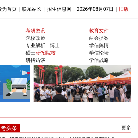
设为首页 | 联系站长 | 招生信息网 |
2026年08月07日
|
旧版
考研资讯
教育文件
院校政策
两会提案
专业解析
博士
学信舆情
硕士
研招院校
学信论坛
研招访谈
学信战略
曝光台
高考头条
更多