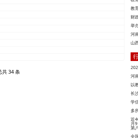
教
财
举
河
山
2
总共 34 条
河
以
长
学信
多
近4
月
第
全