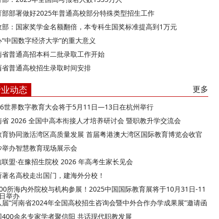
育部部署做好2025年普通高校部分特殊类型招生工作
政部：国家奖学金名额翻倍，本专科生国奖标准提高到1万元
办“中国数字经济大学”的重大意义
南省普通高招本科二批录取工作开始
西省普通高校招生录取时间安排
行业动态
更多
026世界数字教育大会将于5月11日—13日在杭州举行
南省 2026 全国中高本衔接人才培养研讨会 暨职教升学交流会
教育协同激活湾区高质量发展 首届粤港澳大湾区国际教育博览会收官
沙举办智慧教育现场展示会
联盟·在豫招生院校 2026 年高考生家长见会
所著名高校走出国门，建海外分校！
00所海内外院校与机构参展！2025中国国际教育展将于10月31日-11
9日举办
八届“河南省2024年全国高校招生咨询会暨中外合作办学成果展”邀请函
国400余名专家学者聚信阳 共话现代职教发展