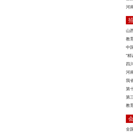
河
山
教育
中
“
四
河
我
第
第
教
全