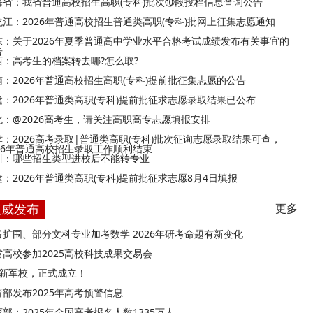
海省：我省普通高校招生高职(专科)批次⑩段投档信息查询公告
龙江：2026年普通高校招生普通类高职(专科)批网上征集志愿通知
东：关于2026年夏季普通高中学业水平合格考试成绩发布有关事宜的
告
西：高考生的档案转去哪?怎么取?
南：2026年普通高校招生高职(专科)提前批征集志愿的公告
建：2026年普通类高职(专科)提前批征求志愿录取结果已公布
北：@2026高考生，请关注高职高专志愿填报安排
津：2026高考录取|普通类高职(专科)批次征询志愿录取结果可查，
026年普通高校招生录取工作顺利结束
川：哪些招生类型进校后不能转专业
建：2026年普通类高职(专科)提前批征求志愿8月4日填报
权威发布
更多
考扩围、部分文科专业加考数学 2026年研考命题有新变化
省高校参加2025高校科技成果交易会
所新军校，正式成立！
育部发布2025年高考预警信息
部：2025年全国高考报名人数1335万人