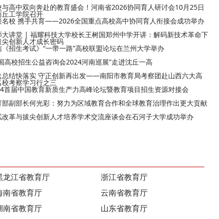
校与高中双向奔赴的教育盛会！河南省2026协同育人研讨会10月25日
商丘工学院召开
接名校 携手共育——2026全国重点高校高中协同育人衔接会成功举办
师大讲堂 | 福耀科技大学校长王树国郑州中学开讲：解码新技术革命下
拔尖创新人才成长密码
信《招生考试》“一带一路”高校联盟论坛在兰州大学举办
全国高校招生公益咨询会2024河南巡展”走进沈丘一高
盘总结快落实 守正创新再出发——南阳市教育局考察团赴山西六大高
名校考察学习行之三
024首届中国教育新质生产力高峰论坛暨教育项目招生资源对接会
育部副部长何光彩：努力为区域教育合作和全球教育治理作出更大贡献
试改革与拔尖创新人才培养学术交流座谈会在石河子大学成功举办
黑龙江省教育厅
浙江省教育厅
海南省教育厅
云南省教育厅
湖南省教育厅
山东省教育厅