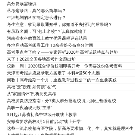
高分复读需谨慎
艺考这条路，真的那么简单吗？
生涯规划的科学制定怎么进行？
考生注意：收到录取通知书，你知道不去报到的后果吗？
有录取名额，可"包上名校"？认真你就输了
河南省本科教育线上教学优秀课程评选结果
多地启动高考阅卷工作 10余省份公布查分时间
高考重点考了啥？——专家评析2020年高考试题特点与趋势
来了！2020全国各地高考作文题出炉
仅剩一周丨2020综合评价校测即将开考，你需要这份备考资料
天津高考报志愿及录取方案定了 本科A设50个志愿
问教丨高考延期一个月，重视教育过程公平的一次重要实践
高校“云”授课 如何接“地”气
从“家国情怀”剖析历史高考
高校肺炎防控指南：分7类人群分批返校 湖北师生暂缓返校
高职一夜涌现无数“主播”
3月起江苏省初高中继续开展线上教学
安徽省要求高校3月5日前启动“线上开学”
这些一流名校都有医学院，新高考要求物、化、生，其实就是理科生