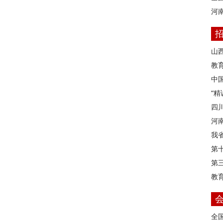
河
山
教育
中
“
四
河
我
第
第
教
全