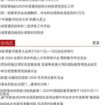
育部部署做好2025年普通高校部分特殊类型招生工作
政部：国家奖学金名额翻倍，本专科生国奖标准提高到1万元
办“中国数字经济大学”的重大意义
南省普通高招本科二批录取工作开始
西省普通高校招生录取时间安排
行业动态
更多
026世界数字教育大会将于5月11日—13日在杭州举行
南省 2026 全国中高本衔接人才培养研讨会 暨职教升学交流会
教育协同激活湾区高质量发展 首届粤港澳大湾区国际教育博览会收官
沙举办智慧教育现场展示会
联盟·在豫招生院校 2026 年高考生家长见会
所著名高校走出国门，建海外分校！
00所海内外院校与机构参展！2025中国国际教育展将于10月31日-11
9日举办
八届“河南省2024年全国高校招生咨询会暨中外合作办学成果展”邀请函
国400余名专家学者聚信阳 共话现代职教发展