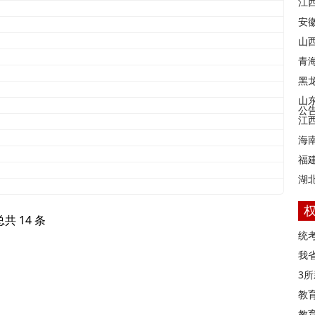
江
安
山西
青
黑
山
公
江
海
福
湖
总共 14 条
统
我
3
教
教育