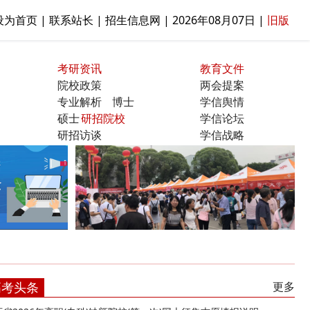
设为首页 | 联系站长 | 招生信息网 |
2026年08月07日
|
旧版
考研资讯
教育文件
院校政策
两会提案
专业解析
博士
学信舆情
硕士
研招院校
学信论坛
研招访谈
学信战略
曝光台
高考头条
更多