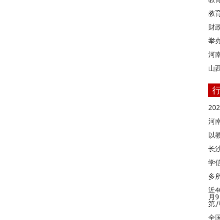
教
财
举
河
山
2
河
以
长
学信
多
近4
月
第
全