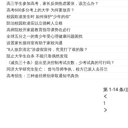
高三学生参加高考，家长反倒焦虑紧张，该怎么办？
高考600多分考上的大学 为何要放弃？
校园欺凌发生时 如何保护“少年的你”
防治校园欺凌应以立德树人立根
高师院校开家庭教育指导课势在必行
全球五分之一的青少年受心理健康问题困扰
设置家长接待室有助于家校沟通
“8人放弃清北”涉虚假宣传，究竟打了谁的脸？
阻止大学生自杀 不能只靠偶然发现
《减负三十条》提出坚决控制考试次数，少考试真的可行吗？
同济大学研究生坠亡： 曾与导师争执，校方已派人去芬兰
高考招生：三种途径辨别录取通知书真伪
第 1-14 条/
1