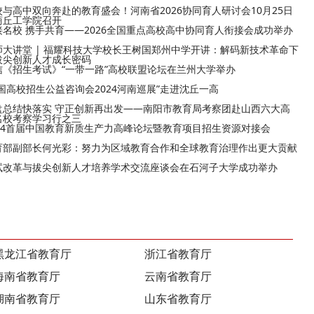
校与高中双向奔赴的教育盛会！河南省2026协同育人研讨会10月25日
商丘工学院召开
接名校 携手共育——2026全国重点高校高中协同育人衔接会成功举办
师大讲堂 | 福耀科技大学校长王树国郑州中学开讲：解码新技术革命下
拔尖创新人才成长密码
信《招生考试》“一带一路”高校联盟论坛在兰州大学举办
全国高校招生公益咨询会2024河南巡展”走进沈丘一高
盘总结快落实 守正创新再出发——南阳市教育局考察团赴山西六大高
名校考察学习行之三
024首届中国教育新质生产力高峰论坛暨教育项目招生资源对接会
育部副部长何光彩：努力为区域教育合作和全球教育治理作出更大贡献
试改革与拔尖创新人才培养学术交流座谈会在石河子大学成功举办
黑龙江省教育厅
浙江省教育厅
海南省教育厅
云南省教育厅
湖南省教育厅
山东省教育厅