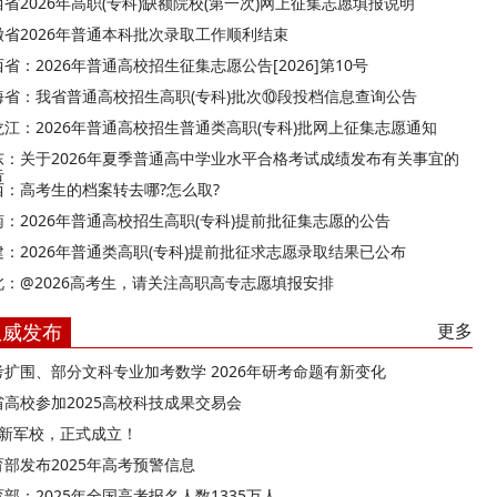
西省2026年高职(专科)缺额院校(第一次)网上征集志愿填报说明
徽省2026年普通本科批次录取工作顺利结束
省：2026年普通高校招生征集志愿公告[2026]第10号
海省：我省普通高校招生高职(专科)批次⑩段投档信息查询公告
龙江：2026年普通高校招生普通类高职(专科)批网上征集志愿通知
东：关于2026年夏季普通高中学业水平合格考试成绩发布有关事宜的
告
西：高考生的档案转去哪?怎么取?
南：2026年普通高校招生高职(专科)提前批征集志愿的公告
建：2026年普通类高职(专科)提前批征求志愿录取结果已公布
北：@2026高考生，请关注高职高专志愿填报安排
权威发布
更多
考扩围、部分文科专业加考数学 2026年研考命题有新变化
省高校参加2025高校科技成果交易会
所新军校，正式成立！
育部发布2025年高考预警信息
部：2025年全国高考报名人数1335万人