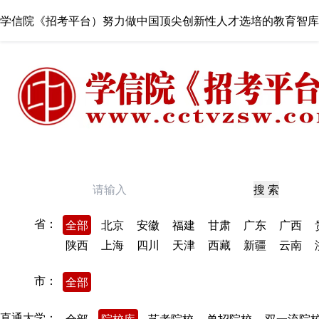
学信院《招考平台）努力做中国顶尖创新性人才选培的教育智库
搜 索
省：
全部
北京
安徽
福建
甘肃
广东
广西
陕西
上海
四川
天津
西藏
新疆
云南
市：
全部
直通大学：