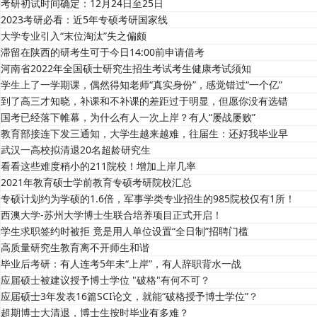
考研初试时间确定：12月24日至25日
2023考研必看：近5年专硕考研国家线
大学专业引入“末位淘汰”失之偏颇
滞留在陕西的研考生可于今日14:00前申请借考
河南省2022年全国硕士研究生招生考试考生健康考试须知
学生上了一学期课，偶然得知老师“真实身份”，感觉错过“一个亿”
到了高三才知晓，补课和不补课的差距过于明显，但愿你没有选错
国考已经落下帷幕，为什么有人一次上岸？有人“屡战屡败”
教育部接连下发三通知，大学生越来越难，往届生：还好我毕业早
武汉一高校拟清退20名超龄研究生
看看这些难度稍小的211院校！增加上岸几率
2021年教育硕士学前教育专硕考研院校汇总
专硕计划约为学硕的1.6倍，军事学类专业招生的985院校仅有1所！
西澳大学-苏州大学博士生联合培养项目正式开启！
学生求职签约时被拒 竟是用人单位设置“全日制”招聘门槛
高质量研究生教育离不开师生和谐
毕业后考研：有人连考5年未“上岸”，有人辞职背水一战
应届硕士被建议授予博士学位 "破格"有何不可？
应届硕士3年发表16篇SCI论文，就能“破格授予博士学位”？
超期博士大清退，博士生按时毕业有多难？