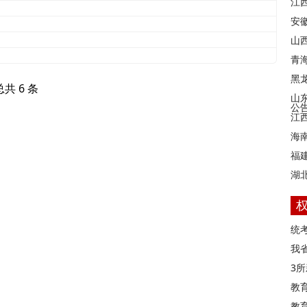
江
安
山西
？
青
黑
总共 6 条
山
公
江
海
福
湖
统
我
3
教
教育