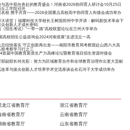
校与高中双向奔赴的教育盛会！河南省2026协同育人研讨会10月25日
商丘工学院召开
接名校 携手共育——2026全国重点高校高中协同育人衔接会成功举办
师大讲堂 | 福耀科技大学校长王树国郑州中学开讲：解码新技术革命下
拔尖创新人才成长密码
信《招生考试》“一带一路”高校联盟论坛在兰州大学举办
全国高校招生公益咨询会2024河南巡展”走进沈丘一高
盘总结快落实 守正创新再出发——南阳市教育局考察团赴山西六大高
名校考察学习行之三
024首届中国教育新质生产力高峰论坛暨教育项目招生资源对接会
育部副部长何光彩：努力为区域教育合作和全球教育治理作出更大贡献
试改革与拔尖创新人才培养学术交流座谈会在石河子大学成功举办
黑龙江省教育厅
浙江省教育厅
海南省教育厅
云南省教育厅
湖南省教育厅
山东省教育厅