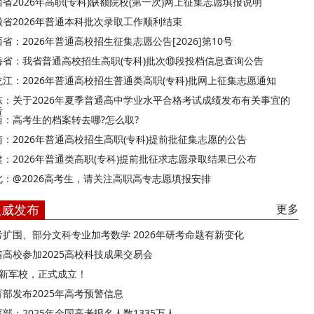
西省2026年高职(专科)缺额院校(第一次)网上征集志愿填报说明
徽省2026年普通本科批次录取工作顺利结束
省：2026年普通高校招生征集志愿公告[2026]第10号
海省：我省普通高校招生高职(专科)批次⑩段投档信息查询公告
龙江：2026年普通高校招生普通类高职(专科)批网上征集志愿通知
东：关于2026年夏季普通高中学业水平合格考试成绩发布有关事宜的
告
西：高考生的档案转去哪?怎么取?
南：2026年普通高校招生高职(专科)提前批征集志愿的公告
建：2026年普通类高职(专科)提前批征求志愿录取结果已公布
北：@2026高考生，请关注高职高专志愿填报安排
权威发布
更多
考扩围、部分文科专业加考数学 2026年研考命题有新变化
省高校参加2025高校科技成果交易会
所新军校，正式成立！
育部发布2025年高考预警信息
部：2025年全国高考报名人数1335万人