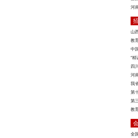
河
山
教育
中
“
四
河
我
第
第
教
全