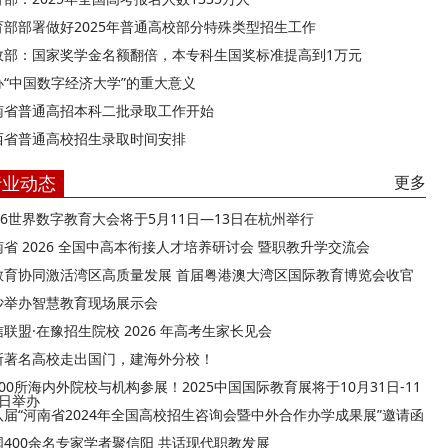
育部部署做好2025年普通高校部分特殊类型招生工作
政部：国家奖学金名额翻倍，本专科生国奖标准提高到1万元
办“中国数字经济大学”的重大意义
南省普通高招本科二批录取工作开始
西省普通高校招生录取时间安排
行业动态
更多
026世界数字教育大会将于5月11日—13日在杭州举行
南省 2026 全国中高本衔接人才培养研讨会 暨职教升学交流会
教育协同激活湾区高质量发展 首届粤港澳大湾区国际教育博览会收官
沙举办智慧教育现场展示会
联盟·在豫招生院校 2026 年高考生家长见会
所著名高校走出国门，建海外分校！
00所海内外院校与机构参展！2025中国国际教育展将于10月31日-11
9日举办
八届“河南省2024年全国高校招生咨询会暨中外合作办学成果展”邀请函
国400余名专家学者聚信阳 共话现代职教发展