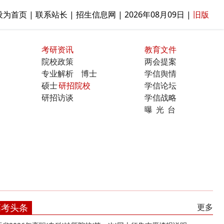
设为首页 | 联系站长 | 招生信息网 |
2026年08月09日
|
旧版
考研资讯
教育文件
院校政策
两会提案
专业解析
博士
学信舆情
硕士
研招院校
学信论坛
研招访谈
学信战略
曝光台
高考头条
更多