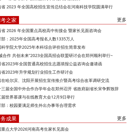
南省 2023 年全国高校招生宣传总结会在河南科技学院圆满举行
招考之家
更多
西省 2026 年全国重点高校高中衔接会 暨家长见面咨询会
部：2025年全国高考报名人数1335万人
国科学院大学2025年本科综合评价招生简章发布
精诚合作 共创未来”2023全国高招会联盟研讨会在郑州顺利举行~
川省2023年全国普通高校招生志愿填报公益咨询会邀请函
南省2023年升学规划行业招生工作研讨会
省在哈尔滨、沈阳开展招生宣传推介暨高考综合改革调研交流
十三届全国中外合作办学年会在郑州召开 省政府副省长宋争辉致辞
三届世界慕课与在线教育大会12月9日举行
育部：校园要满足师生外出办事等合理需求
会务成果
更多
国重点大学2026河南高考生家长见面会